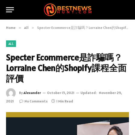
Home
»
All
»
Specter Ecommerce是詐騙嗎？Lorraine Chen的Shopify課程全面評價
ALL
Specter Ecommerce是詐騙嗎？
Lorraine Chen的Shopify課程全面
評價
By
Alexander
October 15, 2021
Updated:
November 29,
2021
No Comments
1 Min Read